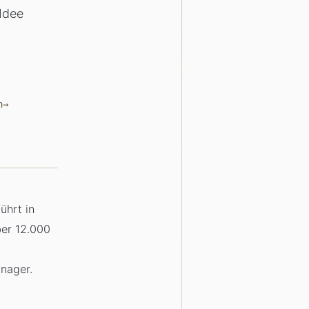
Idee
n
ührt in
ber 12.000
nager.