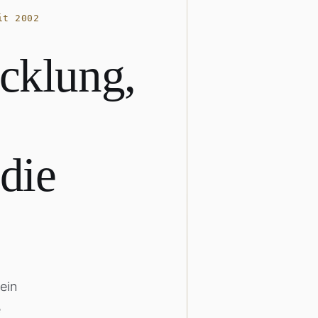
it 2002
cklung,
die
ein
e